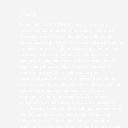
O NÁS
Spoločnosť "DUŠAN ĎURÍK" poskytuje svojim
zákazníkom klampiarske práce, pokrývačké práce
i tesárske práce. Naša spoločnosť so sídlom v bola
založená už v roku 1998. Počas rokov nášho pôsobenia
sme úspešne realizovali množstvo väčších i menších
zákaziek, vďaka čomu máme za sebou celý rad
spokojných zákazníkov. Náš tím tvorí 5 skúsených
a spoľahlivých pracovníkov, ktorí sú zaškolení v
realizácií plechových i škridlových krytín.
Okrem realizácie striech montujeme strešné fólie,
strešné okná, rôzne výlezy a všetky doplnky ku každej
krytine podľa požiadaviek našich zákazníkov.
Realizujeme i kompletné rekonštrukcie starých
nefunkčných striech a krovov, vrátane demontáže
starej krytiny, strešných lát či odkvapových systémov
a likvidáciu azbestových krytín. Súčasťou našich
služieb sú taktiež opravy poškodených komínov,
realizácia terasového prekrytia či prístrešku pre vaše