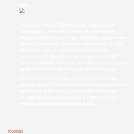
auto.
Ako jediná firma v Žilinskom kraji disponujeme
technológiou strešného žeriavu od renomovanej
nemeckej firmy Klaas. Vďaka strešnému žeriavu sme
schopní zabezpečiť zdvihnutie materiálu až do výšky
42 metrov, čím sa realizácia strechy značne
zjednoduší. Strešný žeriav využívame na montáž
strešných krovov, vezníkov, vykládku strešnej krytiny
na strechu, demontáž krytiny či starých krovov.
Strešný žeriave je možné využiť aj ako stavebnú
plošinu, vďaka ktorej sa namontujú klampiarske prvky
jednoducho aj bez lešenia. Ak hľadáte odborníkov
na realizáciu strechy efektívne a v dohodnutom
termíne, neváhajte a kontaktujte nás!
Kontakt